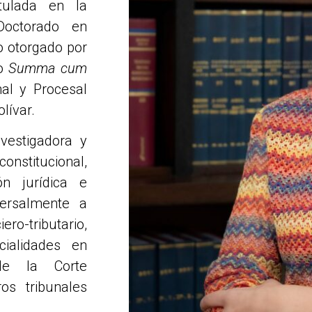
tulada en la
Doctorado en
o otorgado por
do
Summa cum
al y Procesal
lívar.
vestigadora y
constitucional,
ón jurídica e
sversalmente a
o-tributario,
ecialidades en
 de la Corte
s tribunales